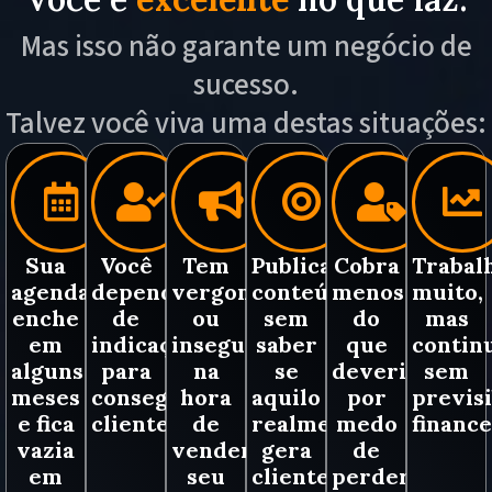
Mas isso não garante um negócio de
sucesso.
Talvez você viva uma destas situações:
Sua
Você
Tem
Publica
Cobra
Trabal
agenda
depende
vergonha
conteúdo
menos
muito,
enche
de
ou
sem
do
mas
em
indicações
insegurança
saber
que
contin
alguns
para
na
se
deveria
sem
meses
conseguir
hora
aquilo
por
previsi
e fica
clientes.
de
realmente
medo
finance
vazia
vender
gera
de
em
seu
clientes.
perder