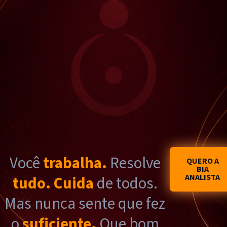
Você
trabalha.
Resolve
QUERO A
BIA
ANALISTA
tudo.
Cuida
de todos.
Mas nunca sente que fez
o
suficiente.
Que bom