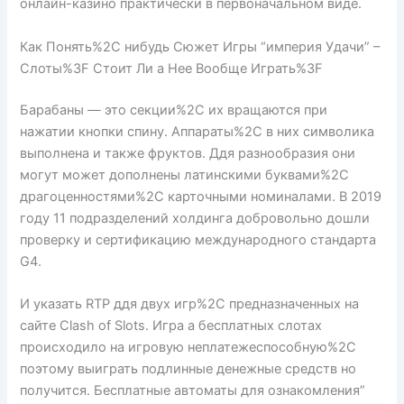
онлайн-казино практически в первоначальном виде.
Как Понять%2C нибудь Сюжет Игры “империя Удачи” –
Слоты%3F Стоит Ли а Нее Вообще Играть%3F
Барабаны — это секции%2C их вращаются при
нажатии кнопки спину. Аппараты%2C в них символика
выполнена и также фруктов. Ддя разнообразия они
могут может дополнены латинскими буквами%2C
драгоценностями%2C карточными номиналами. В 2019
году 11 подразделений холдинга добровольно дошли
проверку и сертификацию международного стандарта
G4.
И указать RTP ддя двух игр%2C предназначенных на
сайте Clash of Slots. Игра а бесплатных слотах
происходило на игровую неплатежеспособную%2C
поэтому выиграть подлинные денежные средств но
получится. Бесплатные автоматы для ознакомления”