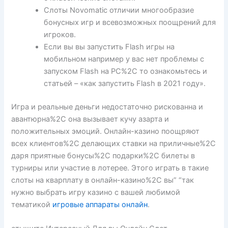
Слоты Novomatic отличии многообразие
бонусных игр и всевозможных поощрений для
игроков.
Если вы вы запустить Flash игры на
мобильном например у вас нет проблемы с
запуском Flash на PC%2C то ознакомьтесь и
статьей – «как запустить Flash в 2021 году».
Игра и реальные деньги недостаточно рискованна и
авантюрна%2C она вызывает кучу азарта и
положительных эмоций. Онлайн-казино поощряют
всех клиентов%2C делающих ставки на приличные%2C
даря приятные бонусы%2C подарки%2C билеты в
турниры или участие в лотерее. Этого играть в такие
слоты на кварплату в онлайн-казино%2C вы” “так
нужно выбрать игру казино с вашей любимой
тематикой
игровые аппараты онлайн
.