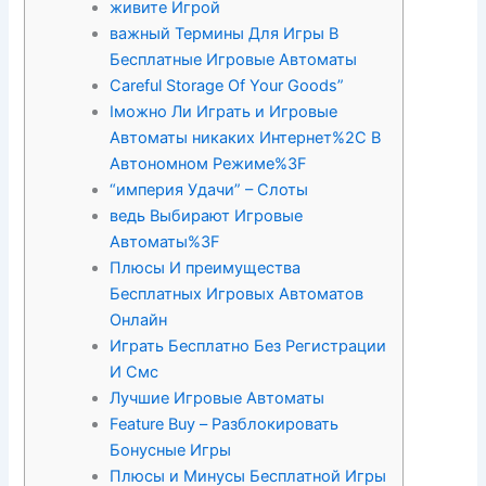
живите Игрой
важный Термины Для Игры В
Бесплатные Игровые Автоматы
Careful Storage Of Your Goods”
Iможно Ли Играть и Игровые
Автоматы никаких Интернет%2C В
Автономном Режиме%3F
“империя Удачи” – Слоты
ведь Выбирают Игровые
Автоматы%3F
Плюсы И преимущества
Бесплатных Игровых Автоматов
Онлайн
Играть Бесплатно Без Регистрации
И Смс
Лучшие Игровые Автоматы
Feature Buy – Разблокировать
Бонусные Игры
Плюсы и Минусы Бесплатной Игры