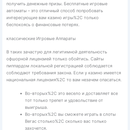
получить денежные призы. Бесплатные игровые
автоматы – это отличный способ попробовать
интересующие вам казино игры%2C только
беспокоясь о финансовые потерях.
классические Игровые Аппараты
В таких зачастую для легитимной деятельность
офшорной лицензией только обойтись. Сайты
пиппардом локальной регистрацией соблюдается
соблюдают требования закона. Если у казино имеется
национальная лицензия%2C то вам незачем опасаться.
Во-вторых%2C это весело и доставляет все
тот только трепет и удовольствие от
выигрыша.
Во-вторых%2C вы сможете играть в слоты
Вегас столько%2C сколько вас только
захочется.