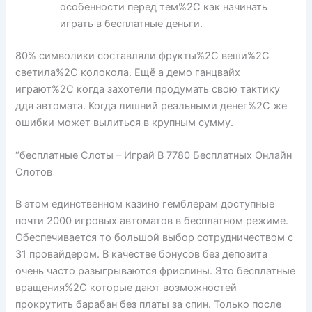
особенности перед тем%2C как начинать
играть в бесплатные деньги.
80% символики составляли фрукты%2C веши%2C
светила%2C колокола. Ещё а демо ганцвайх
играют%2C когда захотели продумать свою тактику
ддя автомата. Когда лишний реальными денег%2C же
ошибки может вылиться в крупным сумму.
“бесплатные Слоты – Играй В 7780 Бесплатных Онлайн
Слотов
В этом единственном казино гемблерам доступные
почти 2000 игровых автоматов в бесплатном режиме.
Обеспечивается то большой выбор сотрудничеством с
31 провайдером. В качестве бонусов без депозита
очень часто разыгрываются фриспины. Это бесплатные
вращения%2C которые дают возможностей
прокрутить барабан без платы за спин. Только после