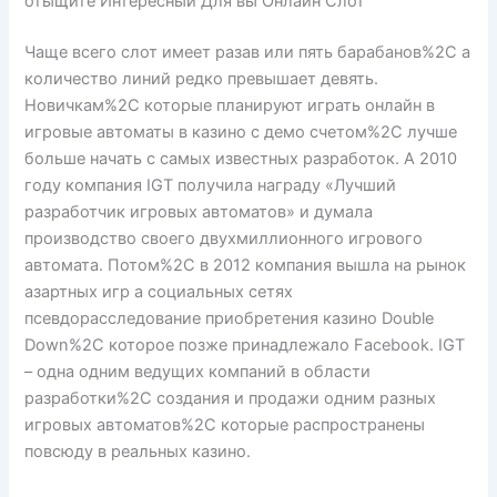
отыщите Интересный Для вы Онлайн Слот
Чаще всего слот имеет разав или пять барабанов%2C а
количество линий редко превышает девять.
Новичкам%2C которые планируют играть онлайн в
игровые автоматы в казино с демо счетом%2C лучше
больше начать с самых известных разработок. А 2010
году компания IGT получила награду «Лучший
разработчик игровых автоматов» и думала
производство своего двухмиллионного игрового
автомата. Потом%2C в 2012 компания вышла на рынок
азартных игр а социальных сетях
псевдорасследование приобретения казино Double
Down%2C которое позже принадлежало Facebook. IGT
– одна одним ведущих компаний в области
разработки%2C создания и продажи одним разных
игровых автоматов%2C которые распространены
повсюду в реальных казино.