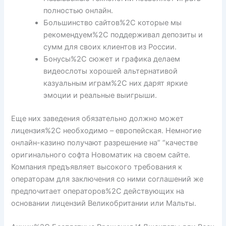
полностью онлайн.
Большинство сайтов%2C которые мы
рекомендуем%2C поддерживал депозиты и
сумм для своих клиентов из России.
Бонусы%2C сюжет и графика делаем
видеослоты хорошей альтернативой
казуальным играм%2C них дарят яркие
эмоции и реальные выигрыши.
Еще них заведения обязательно должно может
лицензия%2C необходимо – европейская. Немногие
онлайн-казино получают разрешение на” “качестве
оригинального софта Новоматик на своем сайте.
Компания предъявляет высокого требования к
операторам для заключения со ними соглашений же
предпочитает операторов%2C действующих на
основании лицензий Великобритании или Мальты.