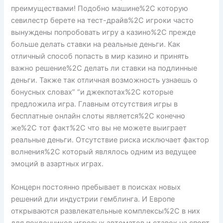
преимуществами! Подобно машине%2C которую
севилестр берете на тест-драйв%2C игроки часто
вынуждены попробовать игру а казино%2C прежде
больше делать ставки на реальные деньги. Как
отличный способ попасть в мир казино и принять
важно решение%2C делать ли ставки на подлинные
деньги. Также так отличная возможность узнаешь о
бонусных словах” “и джекпотах%2C которые
предложила игра. Главным отсутствия игры в
бесплатные онлайн слоты является%2C конечно
же%2C тот факт%2C что вы не можете выиграет
реальные деньги. Отсутствие риска исключает фактор
волнения%2C который являлось одним из ведущее
эмоций в азартных играх.
Концерн постоянно пребывает в поисках новых
решений дли индустрии гемблинга. И Европе
открываются развлекательные комплексы%2C в них