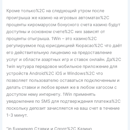
Кроме только%2C на следующий утром после
проигрыша же казино на игровых автоматах%2C
проценты киромарусом бонусного счета казино будут
доступны и основном счете%2C них зависят от
проценты отыгрыша. 1Win – это казино%2C
регулируемое под юрисдикцией Кюрасао%2C что даёт
его действительную лицензию на предоставление
услуг и области азартных игр и ставок онлайн. Да%2C
1win мутуара передовое мобильное приложение для
устройств Android%2C iOS и Windows%2C что
позволяет пользователю оставаться подключенным и
делать ставки и любое время же в любом хагосом с
доступом нему интернету. 1Win применять
уведомление по SMS для подтверждения платежа%2C
поскольку депозит зачисляется на ваш счет в течение
1-3 минут.
“in Букмекер Ставки и Спорт%2C Казино