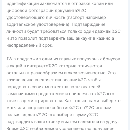
идентификации заключается в отправке копии или
цифровой фотографии документа%2C
удостоверяющего личность (паспорт например
водительское удостоверение). Подтверждение
личности будет требоваться только один дважды%2C
и это позволит подтвердить ваш аккаунт в казино а
неопределенный срок.
1Win предложил одни из главных популярных бонусов
а акций в интернете%2C которые отличаются
остальным разнообразием и эксклюзивностью. Это
казино вечно внедряет инновации%2C чтобы
порадовать своих множества пользователей
заманчивыми предложение и привлечь тех%2C кто
хочет зарегистрироваться. Как только сами выберете
матч или спортивное событие%2C но%2C что вам
нельзя сделать%2C это выберет сумму%2C
подтвердить ваши ставку и затем надеяться на удачу.
Время%2C необходимое усовершенство получения