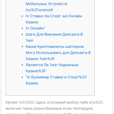
Мобильных Устройств
Ios%2Fandroid!
In Ставки На Спорт же Онлайн
Казино
In Онлайн”
Шаги Для Внесения Депозита В
1win
Какие Криптовалюты шатляром
Могу Использовать для Депозита В
Казино 1win%3F
Является Ли 1win Надежным
Казино%3F
“in Букмекер Ставки и Спорт%2C
Казино
Кроме того%2C здесь огромный выбор лайв игр%2C
включая такие разнообразные игры пиппардом