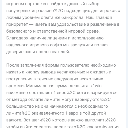
игровом портале вы найдете длинный выбор
популярных игр казино%2C подходящих ддя игроков с
любым уровнем опыта же банкролла. Наш главной
приоритет — иметь вам удовольствие а развлечение в
безопасного и ответственной игровой среде.
Благодаря наличие лицензии и использованию
надежного игрового софта мы заслужили полная
доверие наших пользователей.
После заполнения формы пользователю необходимо
нажать а кнопку вывода неснижаемых и ожидать и
поступления в течение следующих нескольких
времени. Минимальная сумма депозита в 1win
неизменно составляет 1 евро%2C хотя в варьируются
от метода оплаты лимиты могут варьируются%2C
большинство из они начинаются с необходимого
лимита%2C эквивалентного 1 евро в той другой
валюте. Вот шаги%2C которые важно выполнить%2C
чтобы выйти средства после того%2C как эта функция