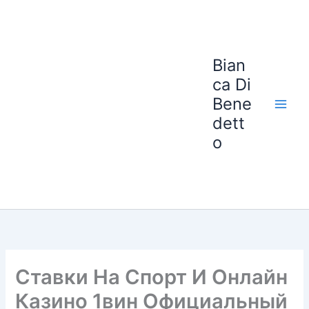
Ir
para
o
conteúdo
Bian
ca Di
Bene
dett
o
Ставки На Спорт И Онлайн
Казино 1вин Официальный