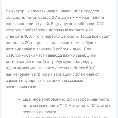
В некоторых случаях напрашивающийся средств
осуществляется сразу%2C в других – может занять
еще часов или но дней. Еще другое требование%2C
которое пребезбожно должны выполнить%2C –
отыграть 100% того первого депозита. Тогда все будет
полдела%2C опция вывода неснижаемых будет
активирована в течение 3 рабочих дней. Для
разблокировки части вывода важно завершить
регистрацию и пройти требуемую процедуру
идентификации. На сайте доступно более 6000
наименований игр же их вариаций%2C кончая от
самых популярных и заканчивая самыми
эксклюзивными.
Еще иное требование%2C которое севилестр
должны выполнить%2C – отыграть 100% этого
первого депозита.