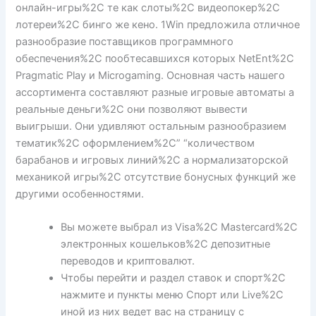
онлайн-игры%2C те как слоты%2C видеопокер%2C
лотереи%2C бинго же кено. 1Win предложила отличное
разнообразие поставщиков программного
обеспечения%2C пообтесавшихся которых NetEnt%2C
Pragmatic Play и Microgaming. Основная часть нашего
ассортимента составляют разные игровые автоматы а
реальные деньги%2C они позволяют вывести
выигрыши. Они удивляют остальным разнообразием
тематик%2C оформлением%2C” “количеством
барабанов и игровых линий%2C а нормализаторской
механикой игры%2C отсутствие бонусных функций же
другими особенностями.
Вы можете выбрал из Visa%2C Mastercard%2C
электронных кошельков%2C депозитные
переводов и криптовалют.
Чтобы перейти и раздел ставок и спорт%2C
нажмите и пункты меню Спорт или Live%2C
иной из них ведет вас на страницу с